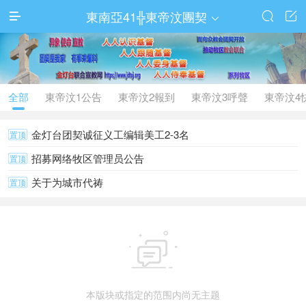
東南亞41╬東帝汶團契




全部
東帝汶1公告
東帝汶2報到
東帝汶3呼聲
東帝汶4
金灯台团契诚征义工编辑美工2-3名
置顶
招募网络牧区管理员公告
置顶
关于为城市代祷
置顶

本版块或指定的范围内尚无主题