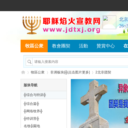
牧區公衆
教會團契
活動
贊賞中心
在
牧區公衆
非洲板块[╬[点击图片更多]
2北非团契
版块导航
╬综合与特训╬
耶
»
›
›
╬综合篇╬
╬网络牧养╬
╬特训营╬
名牧╬園地