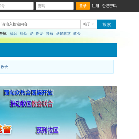
登录
账号
密码
注册
忘记密码
帖子
搜索
热搜:
福音
耶稣
爱
医治
释放
基督教堂
教会
教会