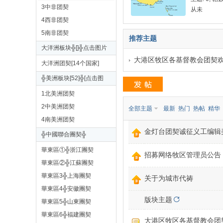
3中非团契
从未
火
4西非团契
5南非团契
推荐主题
大洋洲板块╬[]╬点击图片
大港区牧区各基督教会团契
更多]
大洋洲团契[14个国家]
╬美洲板块[52]╬[点击图
片更多]
1北美洲团契
2中美洲团契
全部主题
最新
热门
热帖
精华
宣
4南美洲团契
金灯台团契诚征义工编辑美
╬中國聯合團契╬
華東區①╬浙江團契
招募网络牧区管理员公告
華東區②╬江蘇團契
華東區3╬上海團契
关于为城市代祷
華東區4╬安徽團契
版块主题
華東區5╬山東團契
華東區6╬福建團契
教
大港区牧区各基督教会团