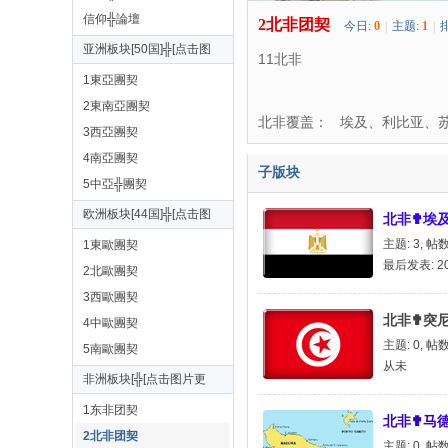
信仰╬論壇
2北非团契
今日:
0
|
主题:
1
|
亚洲板块[50国]╬[点击图
11北非
片更多]
1東亞團契
稣
2東南亞團契
北非覆盖： 埃及、利比亚、
3西亞團契
4南亞團契
子版块
5中亞╬團契
欧洲板块[44国]╬[点击图
北非✟埃
片更多]
主题: 3
,
帖数
1東歐團契
最后发表: 201
2北歐團契
焰
3西歐團契
北非✟突
4中歐團契
主题: 0
,
帖数
5南歐團契
从未
非洲板块[╬[点击图片更
多]
1东非团契
北非✟马德
2北非团契
主题: 0
,
帖数