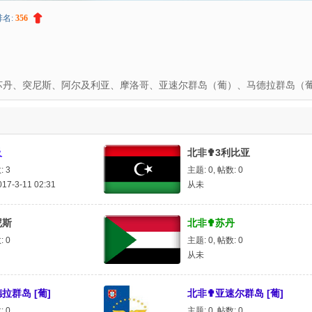
排名:
356
苏丹、突尼斯、阿尔及利亚、摩洛哥、亚速尔群岛（葡）、马德拉群岛（葡
及
北非✟3利比亚
: 3
主题: 0
,
帖数: 0
7-3-11 02:31
从未
尼斯
北非✟苏丹
: 0
主题: 0
,
帖数: 0
从未
拉群岛 [葡]
北非✟亚速尔群岛 [葡]
: 0
主题: 0
,
帖数: 0