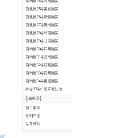
華南區24╬海南團契
西北區25╬甯夏團契
西北區26╬新疆團契
西北區27╬青海團契
西北區28╬陝西團契
西北區29╬甘肅團契
金
西南區30╬四川團契
西南區31╬雲南團契
西南區32╬西藏團契
西南區33╬貴州團契
西南區34╬重慶團契
綜合37╬中國宗教法治
╬服务区╬
燈
新手家园
签到日志
站务管理