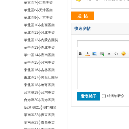
華東區7╬江西團契
華北區8╬天津團契
華北區9╬北京團契
華北區10╬山西團契
快速发帖
華北區11╬河北團契
華北區12╬內蒙古團契
華中區13╬湖北團契
華中區14╬湖南團契
網
華中區15╬河南團契
東北區16╬吉林團契
東北區17╬黑龍江團契
東北區18╬遼甯團契
台港澳19╬台灣團契
发表帖子
转播给听众
台港澳20╬香港團契
[台港澳]21╬澳門團契
/
華南區22╬廣東團契
華南區23╬廣西團契