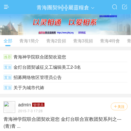
青海團契9╬╬屬靈糧倉




全部
青海1簡介
青海2音頻
青海3視頻
青海4特會
青
青海神学院联合团契欢迎您
推荐
金灯台团契诚征义工编辑美工2-3名
置顶
招募网络牧区管理员公告
置顶
关于为城市代祷
置顶
admin
管理员
关注

2015-7-3 17:28
青海神学院联合团契欢迎您 金灯台联合宣教团契系列之---
(青)青 ...