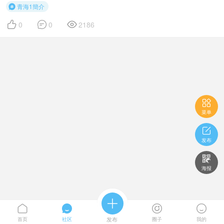
青海1簡介




0
0
2186

菜单

发布

海报





首页
社区
发布
圈子
我的