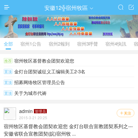
安徽12╬宿州牧區




全部
宿州1公告
宿州2報到
宿州3呼聲
宿州4快訊
宿
宿州牧区基督教会团契欢迎您
推荐
金灯台团契诚征义工编辑美工2-3名
置顶
招募网络牧区管理员公告
置顶
关于为城市代祷
置顶
admin
管理员
关注

2015-3-21 20:25
宿州牧区基督教会团契欢迎您 金灯台联合宣教团契系列之---
安徽省联合宣教团契(皖)宿州牧 ...