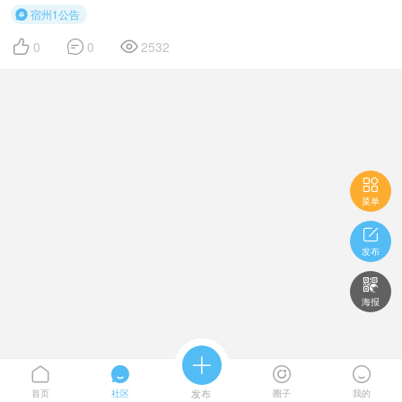
宿州1公告




0
0
2532

菜单

发布

海报





首页
社区
发布
圈子
我的