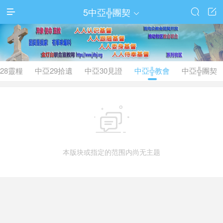
5中亞╬團契




28靈糧
中亞29拾遺
中亞30見證
中亞╬教會
中亞╬團契

本版块或指定的范围内尚无主题