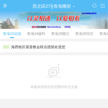
西北區27╬青海團契




青海23追蹤
青海24爆料
青海25關注
青海26預言
青海
海西牧区基督教会联合团契欢迎您
推荐

本版块或指定的范围内尚无主题