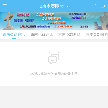
2東南亞團契




東南亞21短訊
東南亞22磨叽
東南亞23追蹤
東南亞24爆料

本版块或指定的范围内尚无主题